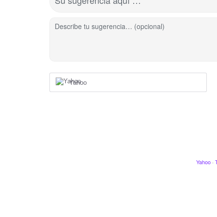
Su sugerencia aquí …
Describe tu sugerencia… (opcional)
Yahoo
Yahoo
·