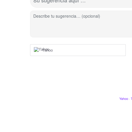
Su sugerencia aquí …
Describe tu sugerencia… (opcional)
Yahoo
Yahoo
·