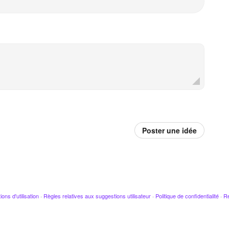
Poster une idée
ions d'utilisation
·
Règles relatives aux suggestions utilisateur
·
Politique de confidentialité
·
Re