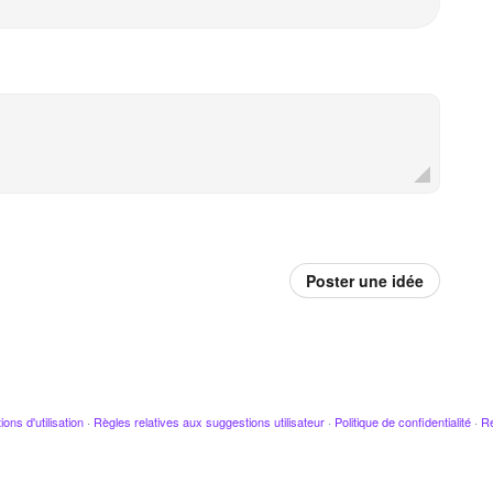
Poster une idée
ions d'utilisation
·
Règles relatives aux suggestions utilisateur
·
Politique de confidentialité
·
Re