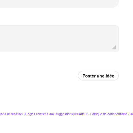
Poster une idée
ions d'utilisation
·
Règles relatives aux suggestions utilisateur
·
Politique de confidentialité
·
Re