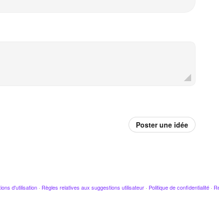
Poster une idée
ions d'utilisation
·
Règles relatives aux suggestions utilisateur
·
Politique de confidentialité
·
Re