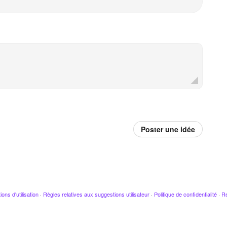
Poster une idée
ions d'utilisation
·
Règles relatives aux suggestions utilisateur
·
Politique de confidentialité
·
Re