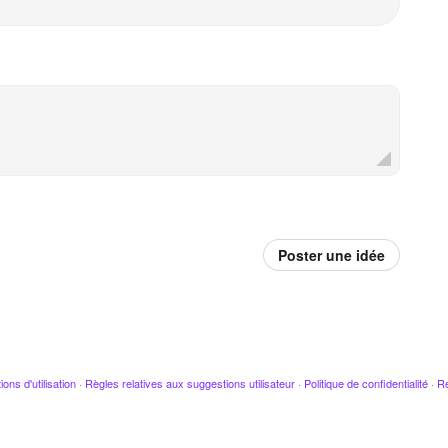
Poster une idée
ions d'utilisation
·
Règles relatives aux suggestions utilisateur
·
Politique de confidentialité
·
Re