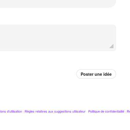
Poster une idée
ions d'utilisation
·
Règles relatives aux suggestions utilisateur
·
Politique de confidentialité
·
Re