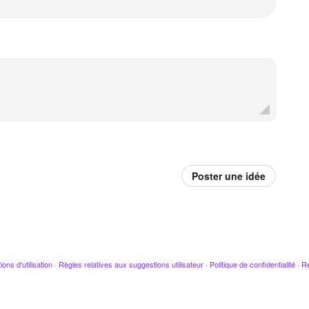
Poster une idée
ions d'utilisation
·
Règles relatives aux suggestions utilisateur
·
Politique de confidentialité
·
Re