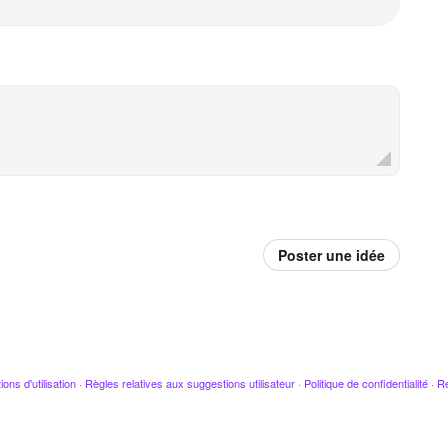
Poster une idée
ions d'utilisation
·
Règles relatives aux suggestions utilisateur
·
Politique de confidentialité
·
Re