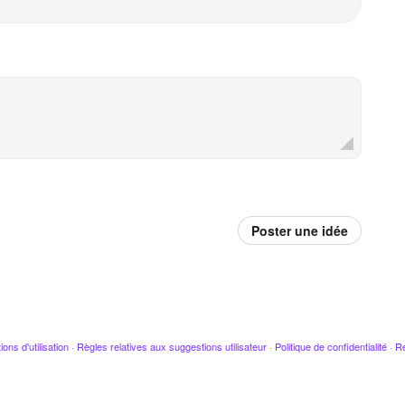
Poster une idée
ions d'utilisation
·
Règles relatives aux suggestions utilisateur
·
Politique de confidentialité
·
Re