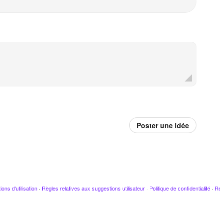
Poster une idée
ions d'utilisation
·
Règles relatives aux suggestions utilisateur
·
Politique de confidentialité
·
Re