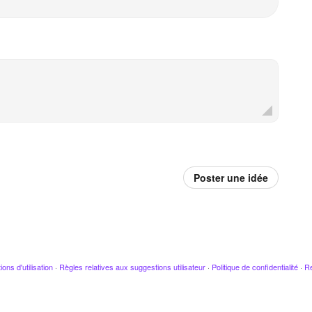
Poster une idée
ions d'utilisation
·
Règles relatives aux suggestions utilisateur
·
Politique de confidentialité
·
Re