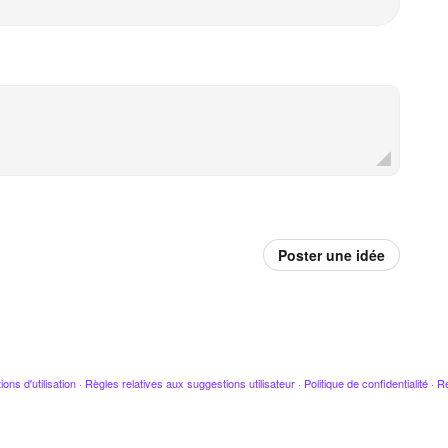
Poster une idée
ions d'utilisation
·
Règles relatives aux suggestions utilisateur
·
Politique de confidentialité
·
Re