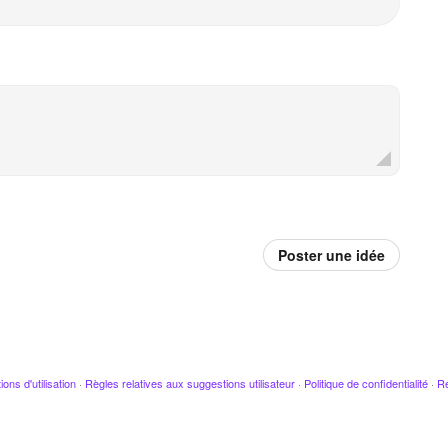
Poster une idée
ions d'utilisation
·
Règles relatives aux suggestions utilisateur
·
Politique de confidentialité
·
Re