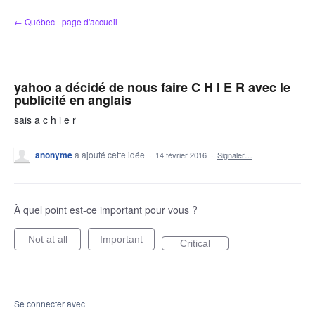
Aller
← Québec - page d'accueil
au
contenu
yahoo a décidé de nous faire C H I E R avec le
publicité en anglais
sais a c h i e r
anonyme
a ajouté cette idée
·
14 février 2016
·
Signaler…
À quel point est-ce important pour vous ?
Not at all
Important
Critical
Se connecter avec