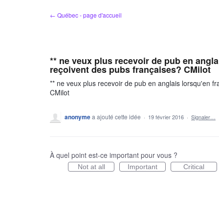
Aller
← Québec - page d'accueil
au
contenu
** ne veux plus recevoir de pub en anglai
reçoivent des pubs françaises? CMilot
** ne veux plus recevoir de pub en anglais lorsqu'en fr
CMilot
anonyme
a ajouté cette idée
·
19 février 2016
·
Signaler…
À quel point est-ce important pour vous ?
Not at all
Important
Critical