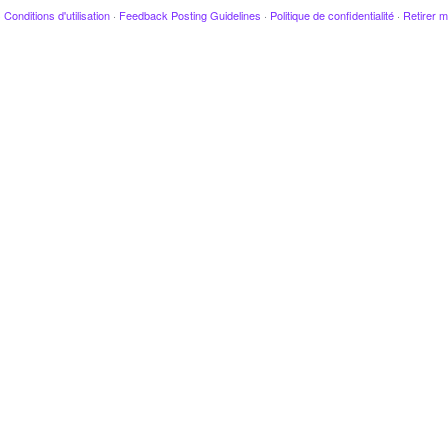
·
Conditions d'utilisation
·
Feedback Posting Guidelines
·
Politique de confidentialité
·
Retirer m