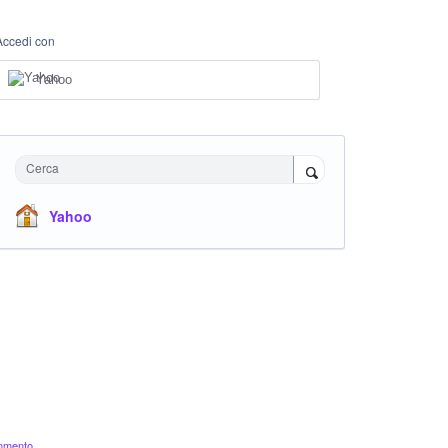
Accedi con
Yahoo
Cerca
Yahoo
ommento