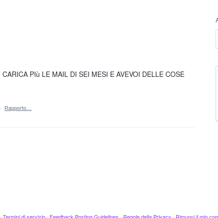
ARICA PIù LE MAIL DI SEI MESI E AVEVOI DELLE COSE
·
Rapporto…
·
Termini di servizio
·
Feedback Posting Guidelines
·
Regole della Privacy
·
Rimuovi il mio c