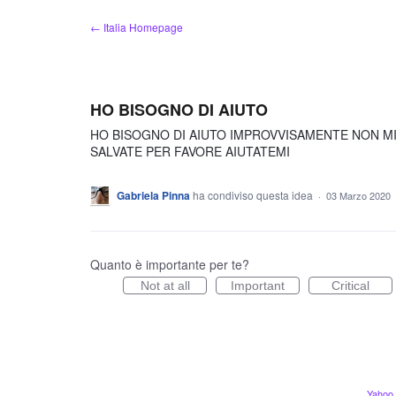
Salta
← Italia Homepage
al
contenuto
HO BISOGNO DI AIUTO
HO BISOGNO DI AIUTO IMPROVVISAMENTE NON MI C
SALVATE PER FAVORE AIUTATEMI
Gabriela Pinna
ha condiviso questa idea
·
03 Marzo 2020
Quanto è importante per te?
Not at all
Important
Critical
Yahoo