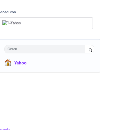
Accedi con
Yahoo
Cerca
Yahoo
ommento