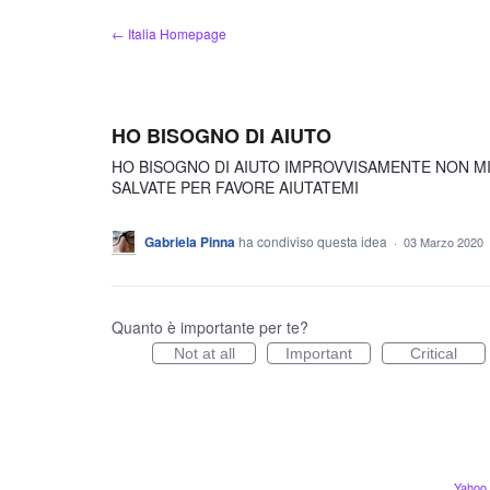
Salta
← Italia Homepage
al
contenuto
HO BISOGNO DI AIUTO
HO BISOGNO DI AIUTO IMPROVVISAMENTE NON MI C
SALVATE PER FAVORE AIUTATEMI
Gabriela Pinna
ha condiviso questa idea
·
03 Marzo 2020
Quanto è importante per te?
Not at all
Important
Critical
Yahoo