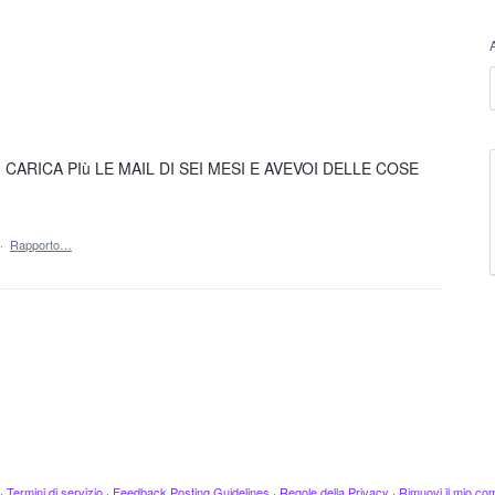
ARICA PIù LE MAIL DI SEI MESI E AVEVOI DELLE COSE
·
Rapporto…
·
Termini di servizio
·
Feedback Posting Guidelines
·
Regole della Privacy
·
Rimuovi il mio c