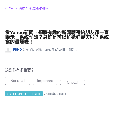
跳
← Yahoo 奇摩新聞 建議討論區
到
內
容
看Yahoo新聞，想將有趣的新聞轉寄給朋友卻一直
顯示：系統忙碌？最好是可以忙碌好幾天啦？系統
寫的很爛喔！
FBND
分享了此建議
·
2013年3月27日
·
報告…
這對你有多重要？
Not at all
Important
Critical
GATHERING FEEDBACK
·
2013年3月31日