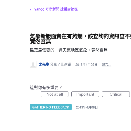
跳
← Yahoo 奇摩新聞 建議討論區
到
內
容
氣象新版面實在有夠爛，該查詢的資訊查不
竟然查無
民眾最需要的一週天氣地區氣象，竟然查無
尤先生
分享了此建議
·
2013年4月05日
·
報告…
這對你有多重要？
Not at all
Important
Critical
GATHERING FEEDBACK
·
2013年4月08日