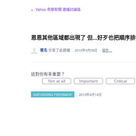
跳
← Yahoo 奇摩新聞 建議討論區
到
內
容
恩恩其他區域都出現了 但...好歹也把順序
匿名
分享了此建議
·
2013年4月09日
·
報告…
這對你有多重要？
Not at all
Important
Critical
GATHERING FEEDBACK
·
2013年4月14日