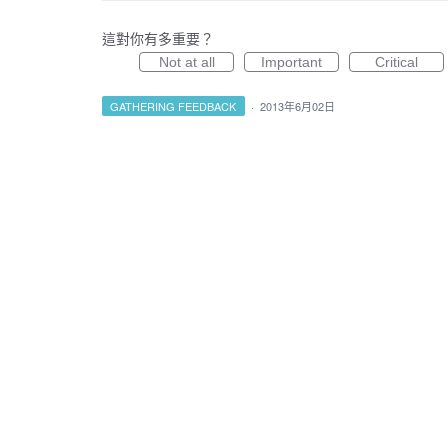
這對你有多重要？
Not at all
Important
Critical
GATHERING FEEDBACK
·
2013年6月02日