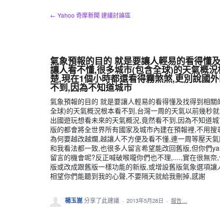
跳
← Yahoo 奇摩新聞 建議討論區
到
內
容
氣象預報的目的 就是要讓人輕易的看得懂及
讓人看不懂,很多城市(包含全球)的天氣概
楚,現在1個小時都還看得霧煞煞,更別說國
不到,因為不知道城市
氣象預報的目的 就是要讓人輕易的看得懂及找得到相關的
全球)的天氣概況根本看不到,台灣一周的天氣以前幾秒就
出國遊玩想看未來的天氣概況,竟然看不到,因為不知道城
版的都會將全世界所有國家及城市內建在預報裡,不用搜
為何要越改越爛,越讓人不方便及看不懂,連一周等壓天氣
和我看法都一致,也很多人留言希望能改回舊版,但你們ya
留言的機會呢?反正喊破喉嚨你們也不理,....,實在很無
版或改成跟舊版一樣功能的新版,或增設舊版氣象選項讓人多
相望你們能聽到我的心聲,不要隔天就給我刪掉,感謝
楊玉崑
分享了此建議
·
2013年5月28日
·
報告…