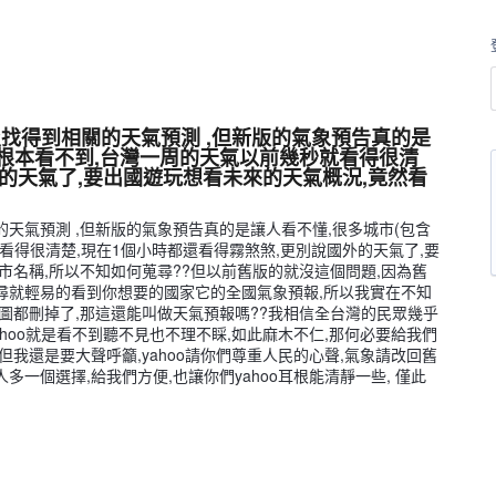
找得到相關的天氣預測 ,但新版的氣象預告真的是
況根本看不到,台灣一周的天氣以前幾秒就看得很清
外的天氣了,要出國遊玩想看未來的天氣概況,竟然看
天氣預測 ,但新版的氣象預告真的是讓人看不懂,很多城市(包含
看得很清楚,現在1個小時都還看得霧煞煞,更別說國外的天氣了,要
市名稱,所以不知如何蒐尋??但以前舊版的就沒這個問題,因為舊
尋就輕易的看到你想要的國家它的全國氣象預報,所以我實在不知
圖都刪掉了,那這還能叫做天氣預報嗎??我相信全台灣的民眾幾乎
hoo就是看不到聽不見也不理不睬,如此麻木不仁,那何必要給我們
奈,但我還是要大聲呼籲,yahoo請你們尊重人民的心聲,氣象請改回舊
一個選擇,給我們方便,也讓你們yahoo耳根能清靜一些, 僅此