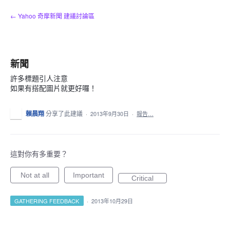
跳
← Yahoo 奇摩新聞 建議討論區
到
內
容
新聞
許多標題引人注意
如果有搭配圖片就更好囉！
賴晨翔
分享了此建議
·
2013年9月30日
·
報告…
這對你有多重要？
Not at all
Important
Critical
GATHERING FEEDBACK
·
2013年10月29日