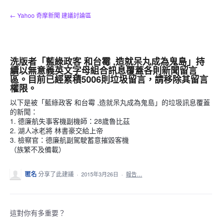
跳
← Yahoo 奇摩新聞 建議討論區
到
內
容
洗版者「藍綠政客 和台霉 ,造就呆丸成為鬼島」持
續以無意義英文字母組合訊息覆蓋各則新聞留言
區。目前已經累積5006則垃圾留言，請移除其留言
權限。
以下是被「藍綠政客 和台霉 ,造就呆丸成為鬼島」的垃圾訊息覆蓋
的新聞：
1. 德廉航失事客機副機師：28歲魯比茲
2. 湖人冰老將 林書豪交給上帝
3. 檢察官：德廉航副駕駛蓄意摧毀客機
（族繁不及備載）
匿名
分享了此建議
·
2015年3月26日
·
報告…
這對你有多重要？