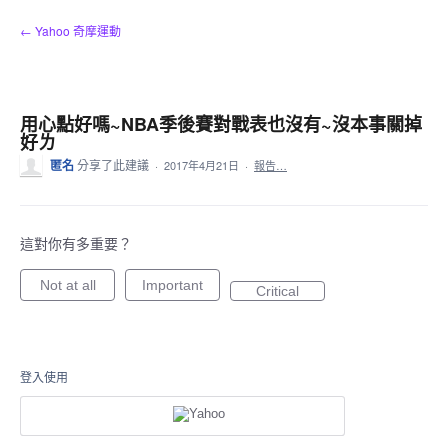
跳
← Yahoo 奇摩運動
到
內
容
用心點好嗎~NBA季後賽對戰表也沒有~沒本事關掉
好ㄌ
匿名
分享了此建議
·
2017年4月21日
·
報告…
這對你有多重要？
Not at all
Important
Critical
登入使用