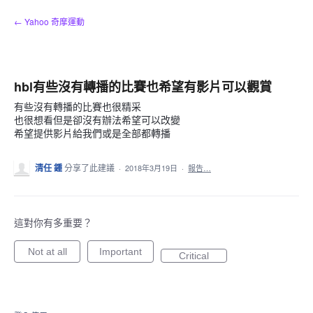
跳
← Yahoo 奇摩運動
到
內
容
hbl有些沒有轉播的比賽也希望有影片可以觀賞
有些沒有轉播的比賽也很精采
也很想看但是卻沒有辦法希望可以改變
希望提供影片給我們或是全部都轉播
清任 鍾
分享了此建議
·
2018年3月19日
·
報告…
這對你有多重要？
Not at all
Important
Critical