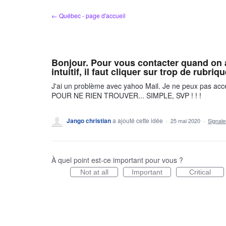
Aller
← Québec - page d'accueil
au
contenu
Bonjour. Pour vous contacter quand on a
intuitif, il faut cliquer sur trop de rubriq
J'ai un problème avec yahoo Mail. Je ne peux pas 
POUR NE RIEN TROUVER... SIMPLE, SVP ! ! !
Jango christian
a ajouté cette idée
·
25 mai 2020
·
Signal
À quel point est-ce important pour vous ?
Not at all
Important
Critical