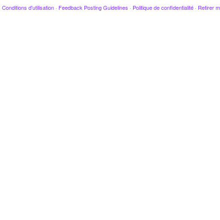
·
Conditions d'utilisation
·
Feedback Posting Guidelines
·
Politique de confidentialité
·
Retirer m