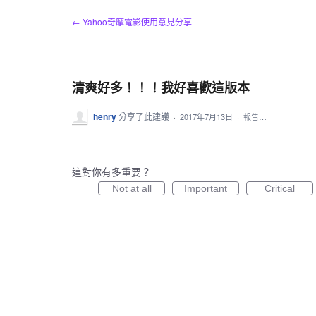
跳
← Yahoo奇摩電影使用意見分享
到
內
容
清爽好多！！！我好喜歡這版本
henry
分享了此建議
·
2017年7月13日
·
報告…
這對你有多重要？
Not at all
Important
Critical