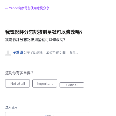
跳
← Yahoo奇摩電影使用意見分享
到
內
容
我電影評分忘記按到星號可以修改嗎?
我電影評分忘記按到星號可以修改嗎?
子萱 游
分享了此建議
·
2017年8月01日
·
報告…
這對你有多重要？
Not at all
Important
Critical
登入使用