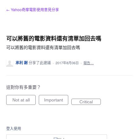
跳
← Yahoo奇摩電影使用意見分享
到
內
容
可以將舊的電影資料還有清單加回去嗎
可以將舊的電影資料還有清單加回去嗎
承利 謝
分享了此建議
·
2017年8月06日
·
報告…
這對你有多重要？
Not at all
Important
Critical
登入使用