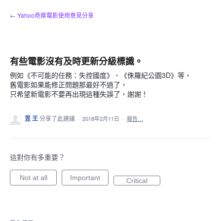
跳
← Yahoo奇摩電影使用意見分享
到
內
容
有些電影沒有及時更新分級標識。
例如《不可能的任務：失控國度》、《侏羅紀公園3D》等，
舊電影如果能修正問題那最好不過了，
只希望新電影不要再出現這種失誤了，謝謝！
昱 王
分享了此建議
·
2018年2月11日
·
報告…
這對你有多重要？
Not at all
Important
Critical