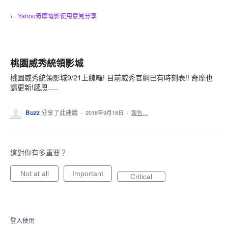
跳
← Yahoo奇摩電影使用意見分享
到
內
容
桃園威秀統領影城
桃園威秀統領影城9/21上線囉! 目前威秀官網已有時刻表!! 奇摩也
請更新!感恩.....
Buzz
分享了此建議
·
2018年9月18日
·
報告…
這對你有多重要？
Not at all
Important
Critical
登入使用