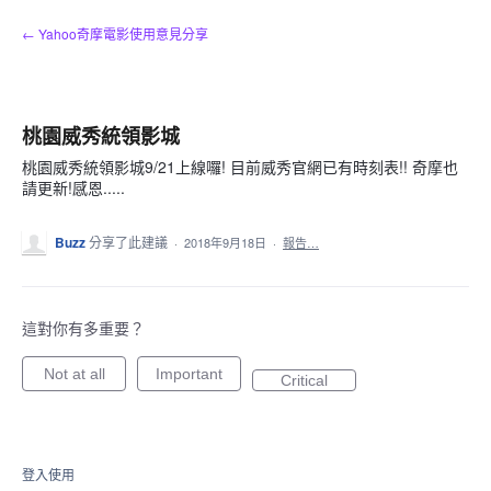
跳
← Yahoo奇摩電影使用意見分享
到
內
容
桃園威秀統領影城
桃園威秀統領影城9/21上線囉! 目前威秀官網已有時刻表!! 奇摩也
請更新!感恩.....
Buzz
分享了此建議
·
2018年9月18日
·
報告…
這對你有多重要？
Not at all
Important
Critical
登入使用