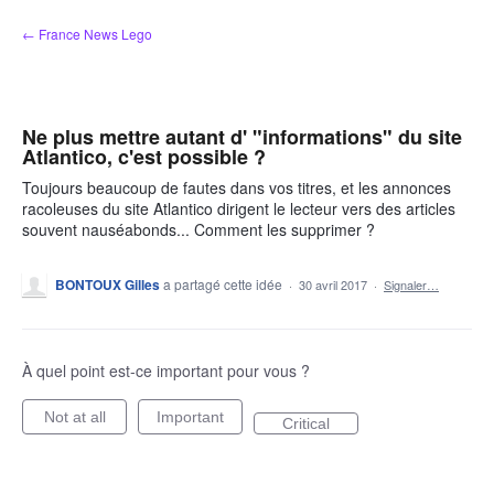
Aller
← France News Lego
au
contenu
Ne plus mettre autant d' "informations" du site
Atlantico, c'est possible ?
Toujours beaucoup de fautes dans vos titres, et les annonces
racoleuses du site Atlantico dirigent le lecteur vers des articles
souvent nauséabonds... Comment les supprimer ?
BONTOUX Gilles
a partagé cette idée
·
30 avril 2017
·
Signaler…
À quel point est-ce important pour vous ?
Not at all
Important
Critical