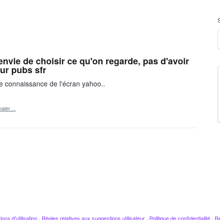
envie de choisir ce qu'on regarde, pas d'avoir
ur pubs sfr
e connaissance de l'écran yahoo..
naler…
ions d'utilisation
·
Règles relatives aux suggestions utilisateur
·
Politique de confidentialité
·
Re