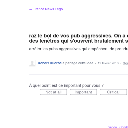
Aller
← France News Lego
au
contenu
raz le bol de vos pub aggressives. On a 
des fenêtres qui s'ouvrent brutalement s
arrêter les pubs aggressives qui empêchent de prendr
Robert Ducroc
a partagé cette idée
·
12 février 2013
·
Sig
À quel point est-ce important pour vous ?
Not at all
Important
Critical
Yahoo
·
Condit