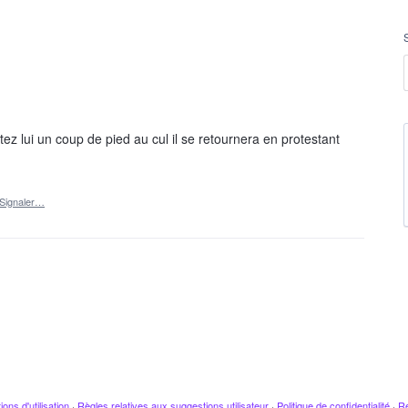
utez lui un coup de pied au cul il se retournera en protestant
Signaler…
ions d'utilisation
·
Règles relatives aux suggestions utilisateur
·
Politique de confidentialité
·
Re