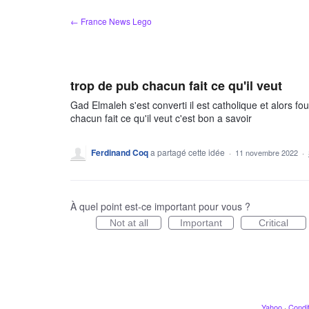
Aller
← France News Lego
au
contenu
trop de pub chacun fait ce qu'il veut
Gad Elmaleh s'est converti il est catholique et alors fo
chacun fait ce qu'il veut c'est bon a savoir
Ferdinand Coq
a partagé cette idée
·
11 novembre 2022
·
À quel point est-ce important pour vous ?
Not at all
Important
Critical
Yahoo
·
Condit