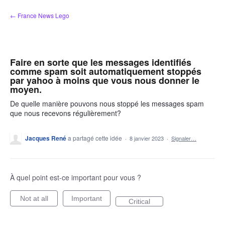
Aller
← France News Lego
au
contenu
Faire en sorte que les messages identifiés
comme spam soit automatiquement stoppés
par yahoo à moins que vous nous donner le
moyen.
De quelle manière pouvons nous stoppé les messages spam
que nous recevons régulièrement?
Jacques René
a partagé cette idée
·
8 janvier 2023
·
Signaler…
À quel point est-ce important pour vous ?
Not at all
Important
Critical