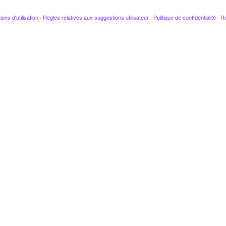
ions d'utilisation
·
Règles relatives aux suggestions utilisateur
·
Politique de confidentialité
·
Re