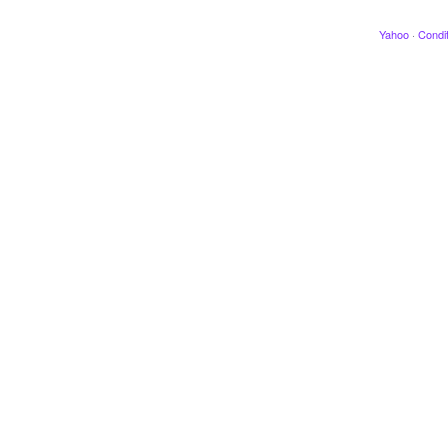
Yahoo
·
Condit