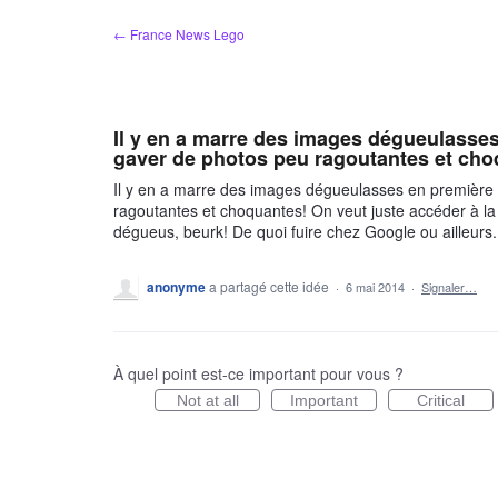
Aller
← France News Lego
au
contenu
Il y en a marre des images dégueulasse
gaver de photos peu ragoutantes et cho
Il y en a marre des images dégueulasses en première
ragoutantes et choquantes! On veut juste accéder à la b
dégueus, beurk! De quoi fuire chez Google ou ailleurs.
anonyme
a partagé cette idée
·
6 mai 2014
·
Signaler…
À quel point est-ce important pour vous ?
Not at all
Important
Critical