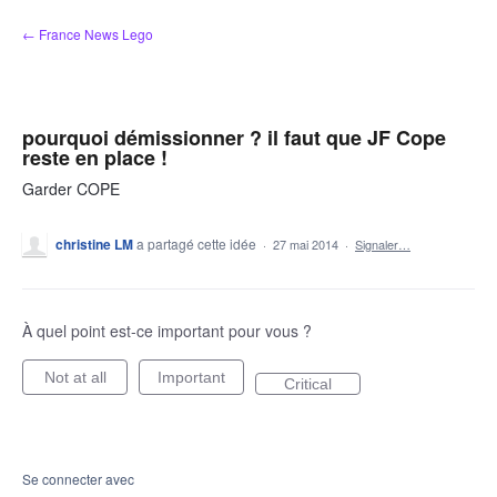
Aller
← France News Lego
au
contenu
pourquoi démissionner ? il faut que JF Cope
reste en place !
Garder COPE
christine LM
a partagé cette idée
·
27 mai 2014
·
Signaler…
À quel point est-ce important pour vous ?
Not at all
Important
Critical
Se connecter avec