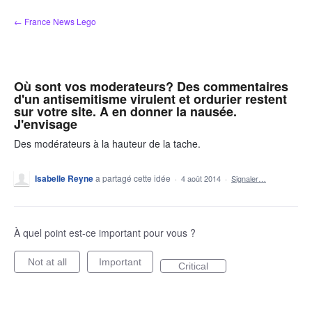
Aller
← France News Lego
au
contenu
Où sont vos moderateurs? Des commentaires
d'un antisemitisme virulent et ordurier restent
sur votre site. A en donner la nausée.
J'envisage
Des modérateurs à la hauteur de la tache.
Isabelle Reyne
a partagé cette idée
·
4 août 2014
·
Signaler…
À quel point est-ce important pour vous ?
Not at all
Important
Critical