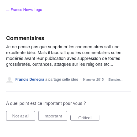
Aller
← France News Lego
au
contenu
Commentaires
Je ne pense pas que supprimer les commentaires soit une
excellente idée. Mais il faudrait que les commentaires soient
modérés avant leur publication avec suppression de toutes
grossièretés, outrances, attaques sur les religions etc...
Franois Denegra
a partagé cette idée
·
9 janvier 2015
·
Signaler…
À quel point est-ce important pour vous ?
Not at all
Important
Critical