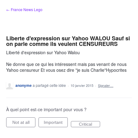
Aller
← France News Lego
au
contenu
Liberte d'expression sur Yahoo WALOU Sauf si
on parle comme ils veulent CENSUREURS
Liberté d'expression sur Yahoo Walou
Ne donne que ce qui les intéressent mais pas venant de nous
Yahoo censureur Et vous osez dire "je suis Charlie"Hypocrites
anonyme
a partagé cette idée
·
10 janvier 2015
·
Signaler…
À quel point est-ce important pour vous ?
Not at all
Important
Critical