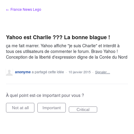
Aller
← France News Lego
au
contenu
Yahoo est Charlie ??? La bonne blague !
ça me fait marrer. Yahoo affiche "je suis Charlie" et interdit à
tous ces utilisateurs de commenter le forum. Bravo Yahoo !
Conception de la liberté d'expression digne de la Corée du Nord
anonyme
a partagé cette idée
·
10 janvier 2015
·
Signaler…
À quel point est-ce important pour vous ?
Not at all
Important
Critical