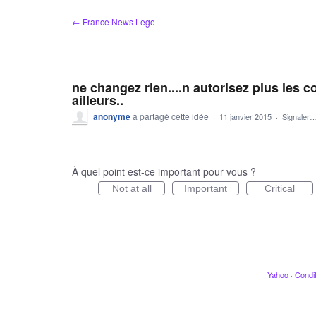
Aller
← France News Lego
au
contenu
ne changez rien....n autorisez plus les c
ailleurs..
anonyme
a partagé cette idée
·
11 janvier 2015
·
Signaler
À quel point est-ce important pour vous ?
Not at all
Important
Critical
Yahoo
·
Condit