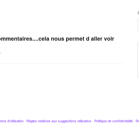
ommentaires....cela nous permet d aller voir
…
ions d'utilisation
·
Règles relatives aux suggestions utilisateur
·
Politique de confidentialité
·
Re