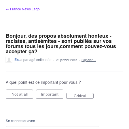
Aller
← France News Lego
au
contenu
Bonjour, des propos absolument honteux -
racistes, antisémites - sont publiés sur vos
forums tous les jours,comment pouvez-vous
accepter ça?
Es.
a partagé cette idée
·
28 janvier 2015
·
Signaler…
À quel point est-ce important pour vous ?
Not at all
Important
Critical
Se connecter avec