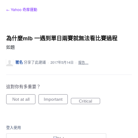
跳
← Yahoo 奇摩運動
到
內
容
為什麼mlb 一遇到單日兩賽就無法看比賽過程
如題
匿名
分享了此建議
·
2017年5月14日
·
報告…
這對你有多重要？
Not at all
Important
Critical
登入使用