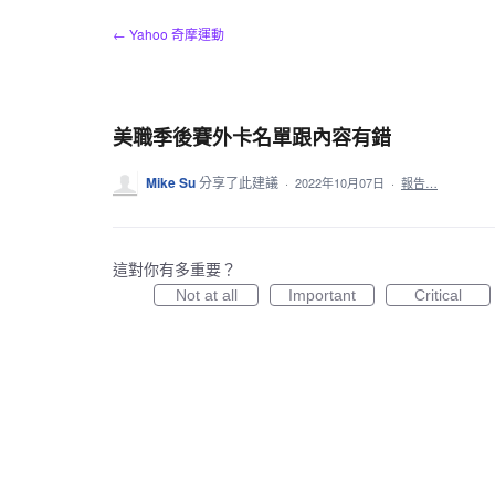
跳
← Yahoo 奇摩運動
到
內
容
美職季後賽外卡名單跟內容有錯
Mike Su
分享了此建議
·
2022年10月07日
·
報告…
這對你有多重要？
Not at all
Important
Critical