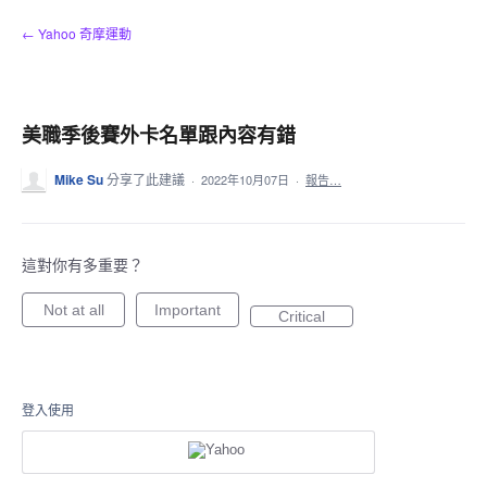
跳
← Yahoo 奇摩運動
到
內
容
美職季後賽外卡名單跟內容有錯
Mike Su
分享了此建議
·
2022年10月07日
·
報告…
這對你有多重要？
Not at all
Important
Critical
登入使用